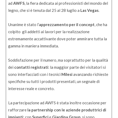
ad
AWFS
, la fiera dedicata ai professionisti del mondo del
legno, che si è tenuta dal 25 al 28 luglio a
Las Vegas
.
Unanime è stato l’
apprezzamento per il concept
, che ha
colpito gli addetti ai lavori per la realizzazione
estremamente accattivante dove poter ammirare tutta la
gamma in maniera immediata.
Soddisfazione per il numero, ma soprattutto per la
qualità
dei
contatti registrati
: la maggior parte dei visitatori si
sono interfacciati con i tecnici
Milesi
avanzando richieste
specifiche su tutti i prodotti presentati, un segnale di
interesse reale e concreto.
La partecipazione ad AWFS è stata inoltre occasione per
rafforzare
la partnership con le aziende produttrici di
impianti
: con
Superfici
e
Giardina Group
, si sono