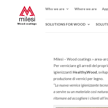
Who we are
Where we are
App
Wood coatings
SOLUTIONS FOR WOOD
SOLUT
Milesi – Wood coatings
»
area-ar
Per verniciare gli arredi del propr
igienizzanti
Healthy.Wood
, svilu
produzione di vernici per legno.
“
La nuova vernice igienizzante tecnol
a servire su un materiale così natura
ritornare ad accogliere i clienti all’i