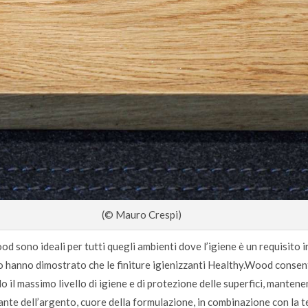
(© Mauro Crespi)
od sono ideali per tutti quegli ambienti dove l’igiene è un requisito i
rio hanno dimostrato che le finiture igienizzanti Healthy.Wood consent
o il massimo livello di igiene e di protezione delle superfici, manten
ttante dell’argento, cuore della formulazione, in combinazione con la