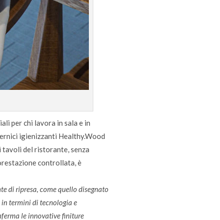
li per chi lavora in sala e in
 vernici igienizzanti Healthy.Wood
 tavoli del ristorante, senza
orestazione controllata, è
te di ripresa, come quello disegnato
in termini di tecnologia e
nferma le innovative finiture