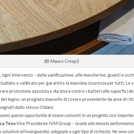
(© Mauro Crespi)
ogni intervento – dalla sanificazione, alle mascherine, guanti e occhia
o studiato e calibrato per garantire la massima sicurezza per tutti. Le
are protezione assoluta e duratura contro i batteri alle superfici dei
i del legno: un pregiato massello di rovere proveniente da aree di rif
segnati dallo stesso Oldani.
smo questa opportunità di essere coinvolti in un progetto così importan
ca Teso
Vice Presidente IVM Group
– Grazie alle
elevate performance 
o
soluzioni all’avanguardia, adeguate a ogni tipo di richiesta. Ne sono co