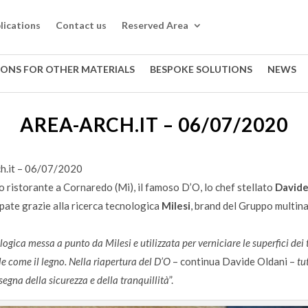
lications
Contact us
Reserved Area
IONS FOR OTHER MATERIALS
BESPOKE SOLUTIONS
NEWS
AREA-ARCH.IT – 06/07/2020
ch.it – 06/07/2020
io ristorante a Cornaredo (Mi), il famoso D’O, lo chef stellato
Davide
ppate grazie alla ricerca tecnologica
Milesi
, brand del Gruppo multin
ogica messa a punto da Milesi e utilizzata per verniciare le superfici de
le come il legno. Nella riapertura del D’O
– continua Davide Oldani –
tu
nsegna della sicurezza e della tranquillità
”.