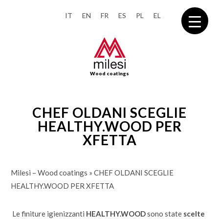
IT
EN
FR
ES
PL
EL
Wood coatings
CHEF OLDANI SCEGLIE
HEALTHY.WOOD PER
XFETTA
Milesi – Wood coatings
»
CHEF OLDANI SCEGLIE
HEALTHY.WOOD PER XFETTA
Le finiture igienizzanti
HEALTHY.WOOD
sono state
scelte