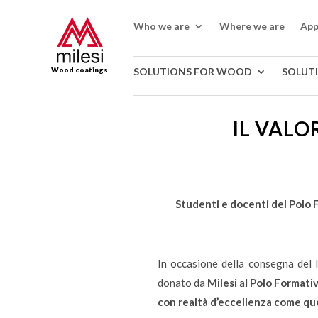
Who we are
Where we are
App
Wood coatings
SOLUTIONS FOR WOOD
SOLUT
IL VALO
Studenti e docenti del Polo 
In occasione della consegna del 
donato da
Milesi
al
Polo Formati
con realtà d’eccellenza come que