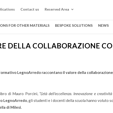
lications
Contact us
Reserved Area
IONS FOR OTHER MATERIALS
BESPOKE SOLUTIONS
NEWS
RE DELLA COLLABORAZIONE CO
Formativo LegnoArredo raccontano il valore della collaborazione
libro di Mauro Porcini,
“L’età dell’eccellenza. Innovazione e creativi
vo LegnoArredo
, gli studenti e i docenti della scuola hanno voluto s
lla di Milesi
.