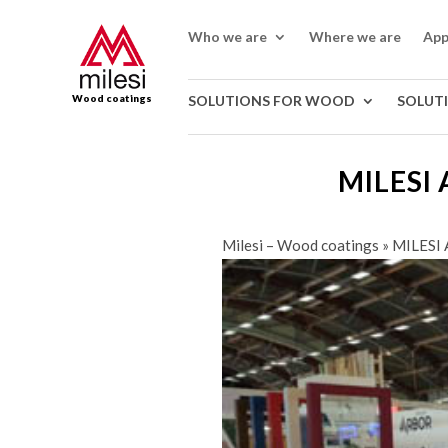
Who we are
Where we are
App
Wood coatings
SOLUTIONS FOR WOOD
SOLUT
MILESI
Milesi – Wood coatings
»
MILESI