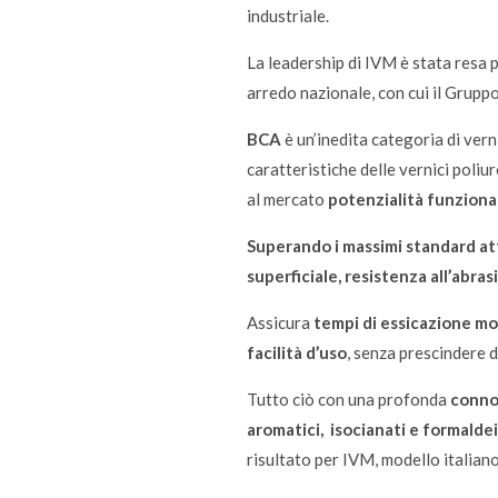
industriale.
La leadership di IVM è stata resa p
arredo nazionale, con cui il Gruppo
BCA
è un’inedita categoria di vern
caratteristiche delle vernici poliu
al mercato
potenzialità funzional
Superando i massimi standard at
superficiale, resistenza all’abras
Assicura
tempi di essicazione mol
facilità d’uso
, senza prescindere d
Tutto ciò con una profonda
connot
aromatici, isocianati e formalde
risultato per IVM, modello italiano