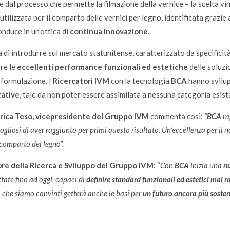
e dal processo che permette la filmazione della vernice – la scelta v
utilizzata per il comparto delle vernici per legno, identificata grazie 
nduce in un’ottica di
continua innovazione
.
à di introdurre sul mercato statunitense, caratterizzato da specifici
ire le
eccellenti performance funzionali ed estetiche
delle soluzi
o formulazione. I
Ricercatori IVM
con la tecnologia
BCA
hanno svilu
tative
, tale da non poter essere assimilata a nessuna categoria esist
rica Teso, vicepresidente del Gruppo IVM
commenta così:
“
BCA
ra
gliosi di aver raggiunto per primi questo risultato. Un’eccellenza per il n
comparto del legno”.
re della Ricerca e Sviluppo del Gruppo IVM
: “
Con
BCA
inizia una
n
tate fino ad oggi, capaci di
definire standard funzionali ed estetici mai 
 che siamo convinti getterà anche le basi per
un futuro ancora più sosteni