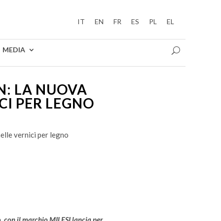
IT
EN
FR
ES
PL
EL
MEDIA
N: LA NUOVA
CI PER LEGNO
elle vernici per legno
o, con il marchio MILESI lancia per