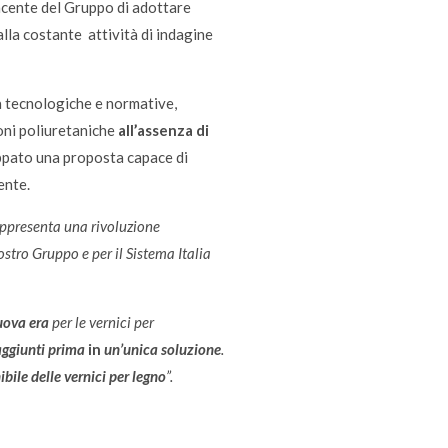
incente del Gruppo di adottare
alla costante attività di indagine
tà tecnologiche e normative,
oni poliuretaniche
all’assenza di
ppato
una proposta capace di
ente.
ppresenta una rivoluzione
ostro Gruppo e per il Sistema Italia
uova era
per le vernici per
raggiunti prima
in
un’unica soluzione
.
bile delle vernici per legno
”.