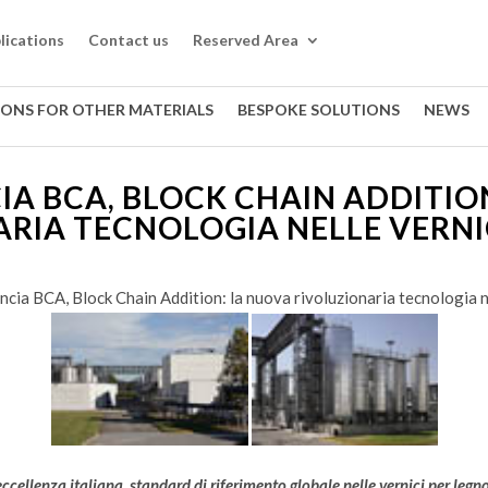
lications
Contact us
Reserved Area
IONS FOR OTHER MATERIALS
BESPOKE SOLUTIONS
NEWS
CIA BCA, BLOCK CHAIN ADDITIO
RIA TECNOLOGIA NELLE VERNI
ancia BCA, Block Chain Addition: la nuova rivoluzionaria tecnologia n
ccellenza italiana, standard di riferimento globale nelle vernici per legn