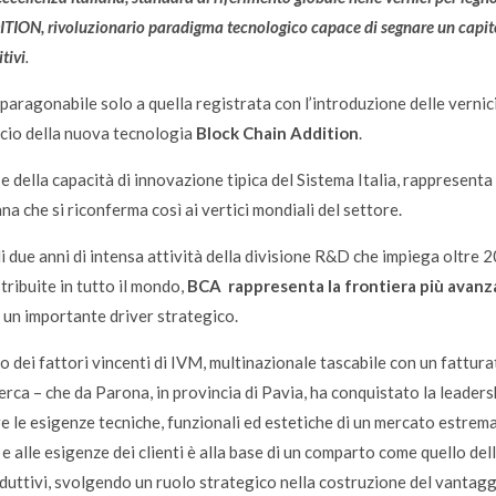
N, rivoluzionario paradigma tecnologico capace di segnare un capitol
tivi
.
paragonabile solo a quella registrata con l’introduzione delle vernici
ncio della nuova tecnologia
Block Chain Addition
.
 e della capacità di innovazione tipica del Sistema Italia, rappresent
iana che si riconferma così ai vertici mondiali del settore.
i due anni di intensa attività della divisione R&D che impiega oltre 20
istribuite in tutto il mondo,
BCA
rappresenta la frontiera più avanz
 un importante driver strategico.
uno dei fattori vincenti di IVM, multinazionale tascabile con un fattur
ricerca – che da Parona, in provincia di Pavia, ha conquistato la leader
re le esigenze tecniche, funzionali ed estetiche di un mercato estre
 e alle esigenze dei clienti è alla base di un comparto come quello del
duttivi, svolgendo un ruolo strategico nella costruzione del vantag