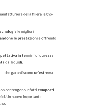
anifatturiera della filiera legno-
tecnologia
le migliori
candone le prestazioni
e offrendo
pettativa in termini di durezza
ta dai liquidi.
so – che garantiscono
un’estrema
non contengono infatti
composti
nici. Un nuovo importante
gno.