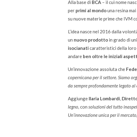
Alla base di
BCA
– il cui nome nasc
per
primi al mondo
una resina mai 
su nuove materie prime che IVM co
L’idea nasce nel 2016 dalla volont
un
nuovo prodotto
in grado di un
isocianati
caratteristici della lor
andare
ben oltre le iniziali aspet
Un’innovazione assoluta che
Fede
copernicana per il settore. Siamo orgo
da sempre profondamente legato al 
Aggiunge
Ilaria Lombardi
,
Diretto
legno,
con
soluzioni del tutto inaspet
Un’innovazione unica per il mercato,