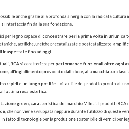
ossibile anche grazie alla profonda sinergia con la radicata cultura m
 si interfaccia fin dalla sua fondazione.
ici per legno capace di
concentrare per la prima volta in un’unica 
retaniche, acriliche, ureiche precatalizzate e postcatalizzate,
amplifi
i inaspettate fino ad oggi
.
tuali, BCA
si caratterizza per
performance funzionali oltre ogni as
ione, all’ingiallimento provocato dalla luce, alla macchiatura lascia
to rapidi e un lungo pot life
– vita utile del prodotto pronto all’u
all’
ottima resa estetica.
azione green, caratteristica del marchio Milesi.
I prodotti
BCA
ide
, che non viene sviluppata neppure durante l’utilizzo
di queste ver
 in fatto di tecnologie per la produzione sostenibile di vernici per le