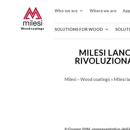
Who we are
Where we are
App
Wood coatings
SOLUTIONS FOR WOOD
SOLUT
MILESI LAN
RIVOLUZIONA
Milesi – Wood coatings
»
Milesi l
Il Gruppo IVM, rappresentativo dell’e