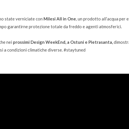
ono state verniciate con
Milesi All in One
, un prodotto all’acqua per e
empo garantirne protezione totale da freddo e agenti atmosferici.
che nei
prossimi Design WeekEnd, a Ostuni e Pietrasanta,
dimostra
rsi a condizioni climatiche diverse. #staytuned