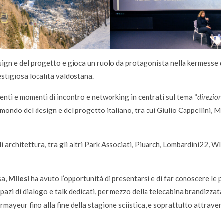
sign e del progetto e gioca un ruolo da protagonista nella kermesse d
estigiosa località valdostana.
enti e momenti di incontro e networking in centrati sul tema “
direzio
l mondo del design e del progetto italiano, tra cui Giulio Cappellini, 
i architettura, tra gli altri Park Associati, Piuarch, Lombardini22, W
sa,
Milesi
ha avuto l’opportunità di presentarsi e di far conoscere le p
pazi di dialogo e talk dedicati, per mezzo della telecabina brandizza
mayeur fino alla fine della stagione sciistica, e soprattutto attrave