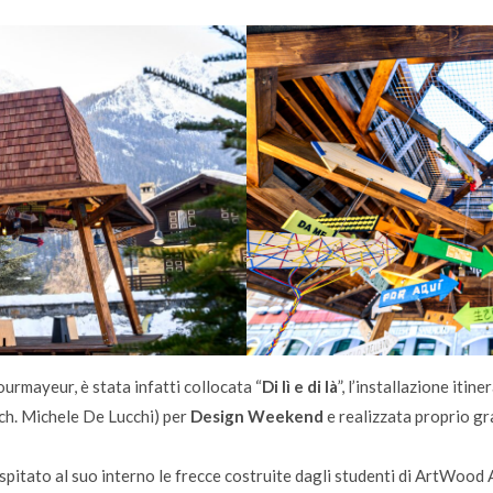
ourmayeur, è stata infatti collocata “
Di lì e di là
”, l’installazione iti
rch. Michele De Lucchi) per
Design Weekend
e realizzata proprio gr
 ospitato al suo interno le frecce costruite dagli studenti di ArtWoo