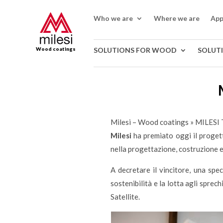
Who we are
Where we are
App
Wood coatings
SOLUTIONS FOR WOOD
SOLUT
Milesi – Wood coatings
»
MILESI
Milesi
ha premiato oggi il progett
nella progettazione, costruzione e
A decretare il vincitore, una spe
sostenibilità e la lotta agli sprech
Satellite.