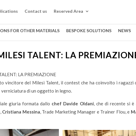
lications
Contact us
Reserved Area
IONS FOR OTHER MATERIALS
BESPOKE SOLUTIONS
NEWS
MILESI TALENT: LA PREMIAZION
 TALENT: LA PREMIAZIONE
o vincitore del Milesi Talent, il contest che ha coinvolto i ragazzi
 verniciatura di un oggetto in legno.
ciale giuria formata dallo
chef Davide Oldani
, che di recente si è
i,
Cristiana Messina
, Trade Marketing Manager e Trainer Flou, e
Ma