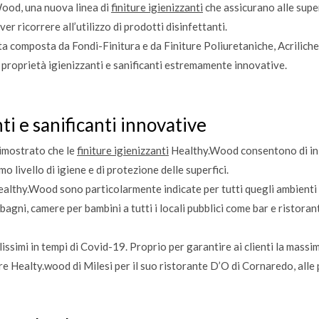
Wood, una nuova linea di
finiture igienizzanti
che assicurano alle supe
er ricorrere all’utilizzo di prodotti disinfettanti.
a composta da Fondi-Finitura e da Finiture Poliuretaniche, Acriliche,
 proprietà igienizzanti e sanificanti estremamente innovative.
ti e sanificanti innovative
dimostrato che le
finiture igienizzanti
Healthy.Wood consentono di inib
o livello di igiene e di protezione delle superfici.
althy.Wood sono particolarmente indicate per tutti quegli ambienti d
agni, camere per bambini a tutti i locali pubblici come bar e ristoranti,
issimi in tempi di Covid-19. Proprio per garantire ai clienti la massi
re Healty.wood di Milesi per il suo ristorante D’O di Cornaredo, alle 