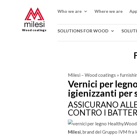
Who we are
Where we are
App
Wood coatings
SOLUTIONS FOR WOOD
SOLUT
Milesi – Wood coatings
»
furnishi
Vernici per legno
igienizzanti per 
ASSICURANO ALLE
CONTRO I BATTER
Milesi
, brand del Gruppo IVM fra l