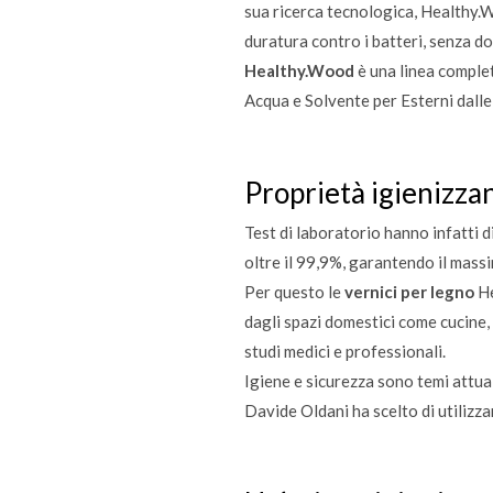
sua ricerca tecnologica, Healthy.
duratura contro i batteri, senza dov
Healthy.Wood
è una linea complet
Acqua e Solvente per Esterni dalle
Proprietà igienizzan
Test di laboratorio hanno infatti 
oltre il 99,9%, garantendo il massim
Per questo le
vernici per legno
He
dagli spazi domestici come cucine, b
studi medici e professionali.
Igiene e sicurezza sono temi attual
Davide Oldani ha scelto di utilizza