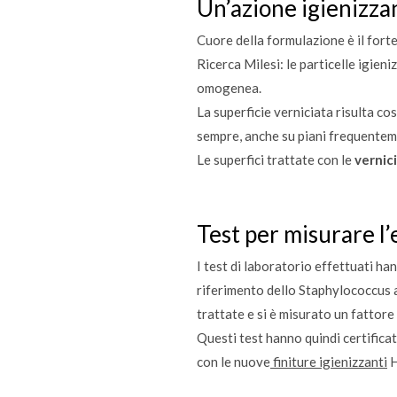
Un’azione igienizza
Cuore della formulazione è il fort
Ricerca Milesi: le particelle igie
omogenea.
La superficie verniciata risulta co
sempre, anche su piani frequentem
Le superfici trattate con le
vernic
Test per misurare l’
I test di laboratorio effettuati h
riferimento dello Staphylococcus a
trattate e si è misurato un fattore 
Questi test hanno quindi certificato
con le nuove
finiture igienizzanti
H