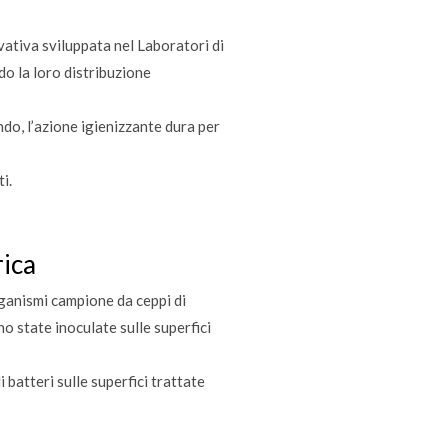
vativa sviluppata nel Laboratori di
do la loro distribuzione
ndo, l’azione igienizzante dura per
i.
rica
rganismi campione da ceppi di
o state inoculate sulle superfici
i batteri sulle superfici trattate