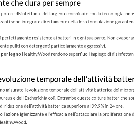
nte che dura per sempre
e potere disinfettante dell’argento combinato con la tecnologia inno
nizzanti sono integrate direttamente nella loro formulazione garanten
sì perfettamente resistente ai batteri in ogni sua parte. Non evapora
ente puliti con detergenti particolarmente aggressivi.
i per legno
Healthy.Wood rendono superfluo l’impiego di disinfettant
evoluzione temporale dell’attività batte
anno misurato l’evoluzione temporale dell’attività batterica dei micro
ureus e dell’Escherichia coli. Entrambe queste colture batteriche son
di riduzione dell’attività batterica superiore al 99,9% in 24 ore.
 l’azione igienizzante e l’efficacia nell’ostacolare la proliferazione d
ealthy.Wood.