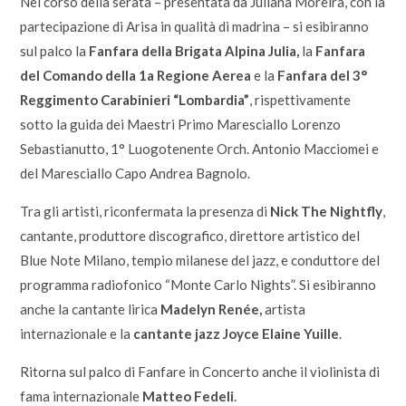
Nel corso della serata – presentata da Juliana Moreira, con la
partecipazione di Arisa in qualità di madrina – si esibiranno
sul palco la
Fanfara della Brigata Alpina Julia,
la
Fanfara
del Comando della 1a Regione Aerea
e la
Fanfara del 3°
Reggimento Carabinieri “Lombardia”
, rispettivamente
sotto la guida dei Maestri Primo Maresciallo Lorenzo
Sebastianutto, 1° Luogotenente Orch. Antonio Macciomei e
del Maresciallo Capo Andrea Bagnolo.
Tra gli artisti, riconfermata la presenza di
Nick The Nightfly
,
cantante, produttore discografico, direttore artistico del
Blue Note Milano, tempio milanese del jazz, e conduttore del
programma radiofonico “Monte Carlo Nights”. Si esibiranno
anche la cantante lirica
Madelyn Renée,
artista
internazionale e la
cantante jazz Joyce Elaine Yuille
.
Ritorna sul palco di Fanfare in Concerto anche il violinista di
fama internazionale
Matteo Fedeli
.