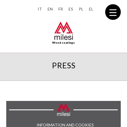
IT
EN
FR
ES
PL
EL
Wood coatings
PRESS
INFORMATION AND COOKIES