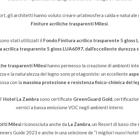
rt, gli architetti hanno voluto creare un’atmosfera calda e natural
Finiture acriliche trasparenti Milesi
.
sono stati utilizzati il
Fondo Finitura acrilico trasparente 5 gloss 
ra acrilica trasparente 5 gloss LUA6097, dall’eccellente durezza s
iche trasparenti
Milesi
hanno
permesso la creazione di ambienti inter
ezza e la naturalezza del legno sono protagoniste: un eccellente
aspe
sposa con la
massima protezione e resistenza fisico-chimica del l
l’
Hotel
La Zambra
sono certificate
GreenGuard Gold
, certificazi
vernici a bassa emissione VOC negli ambienti interni.
otti Milesi
riconosciuta anche da
La Zambra
, un Resort di lusso che 
nners Guide 2023 e anche in una selezione de “I migliori nuovi hotel