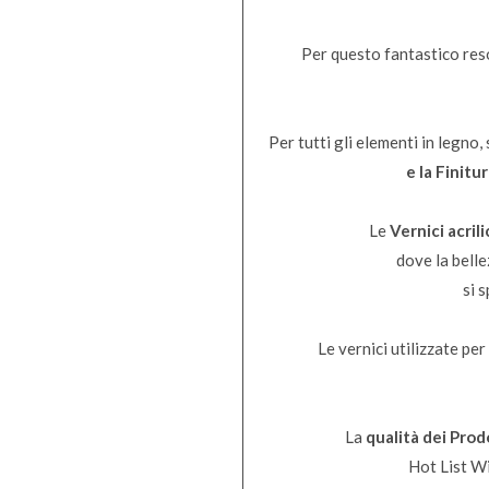
Per questo fantastico reso
Per tutti gli elementi in legno, 
e la Finitu
Le
Vernici
acril
dove la bell
si 
Le vernici utilizzate per 
La
qualità dei Prod
Hot List Wi