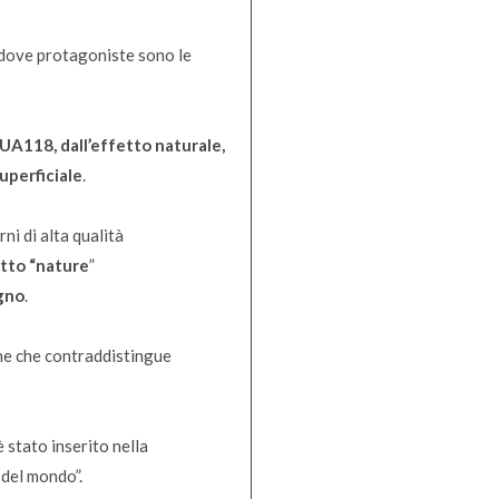
e dove protagoniste sono le
LUA118, dall’effetto naturale,
uperficiale
.
ni di alta qualità
tto “nature
”
egno
.
one che contraddistingue
è stato inserito nella
 del mondo”.