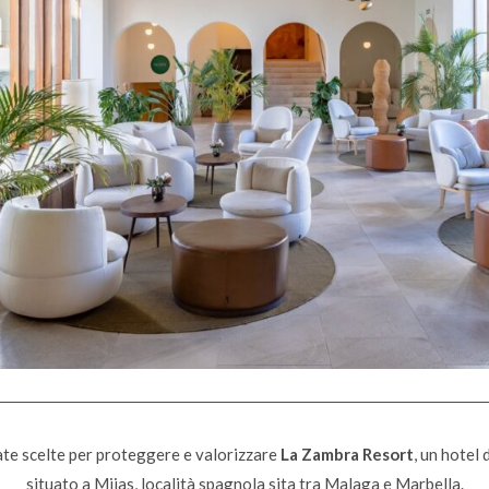
te scelte per proteggere e valorizzare
La Zambra Resort
, un hotel 
situato a Mijas, località spagnola sita tra Malaga e Marbella.