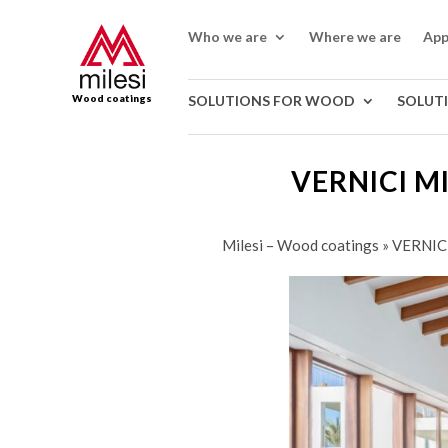
Who we are
Where we are
App
Wood coatings
SOLUTIONS FOR WOOD
SOLUT
VERNICI M
Milesi – Wood coatings
»
VERNIC