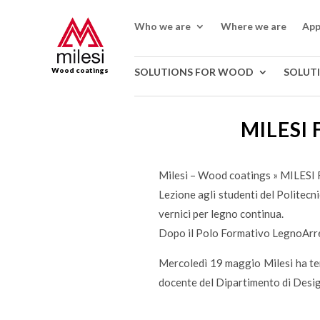
Who we are
Where we are
App
Wood coatings
SOLUTIONS FOR WOOD
SOLUT
MILESI
Milesi – Wood coatings
»
MILESI
Lezione agli studenti del Politecn
vernici per legno continua.
Dopo il Polo Formativo LegnoArr
Mercoledì 19 maggio Milesi ha ten
docente del Dipartimento di Desig