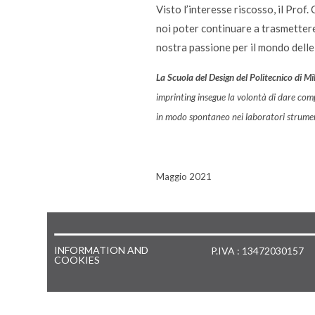
Visto l’interesse riscosso, il Pro
noi poter continuare a trasmettere 
nostra passione per il mondo delle 
La Scuola del Design del Politecnico di M
imprinting insegue la volontà di dare comp
in modo spontaneo nei laboratori strument
Maggio 2021
INFORMATION AND
P.IVA : 13472030157
COOKIES