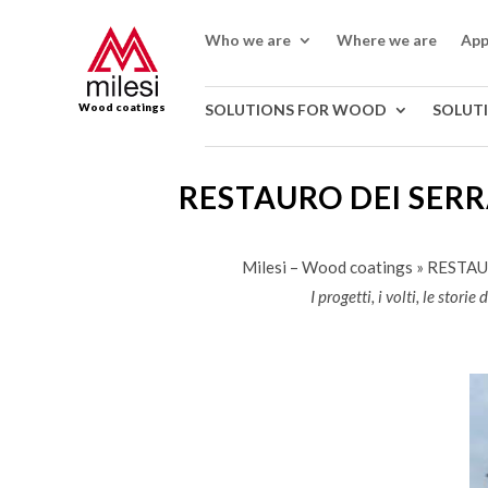
Who we are
Where we are
App
Wood coatings
SOLUTIONS FOR WOOD
SOLUT
RESTAURO DEI SER
Milesi – Wood coatings
»
RESTAU
I progetti, i volti, le sto