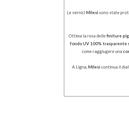
Le vernici
Milesi
sono state prot
Ottima la resa delle
finiture pi
fondo UV 100% trasparente sp
come raggiugere una
com
A Ligna,
Milesi
continua il dia