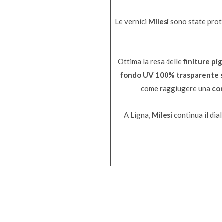
Le vernici
Milesi
sono state prot
Ottima la resa delle
finiture pi
fondo UV 100% trasparente sp
come raggiugere una
com
A Ligna,
Milesi
continua il dia