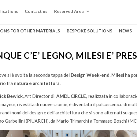
lications
Contact us
Reserved Area
IONS FOR OTHER MATERIALS
BESPOKE SOLUTIONS
NEWS
QUE C’E’ LEGNO, MILESI E’ PRE
dove si è svolta la seconda tappa del
Design Week-end
,
Milesi
ha por
rio tra
natura e architettura
.
ick Bewick
, Art Director di
AMDL CIRCLE
, realizzata in collaboraz
ayeur, rivestita di nuove cromie, è diventata il palcoscenico di mol
grandi nomi del design e dell’architettura che si sono alternati su que
no Garbellini (PIUARCH), da Mario Trimarchi a Tommaso Boschi (MCA