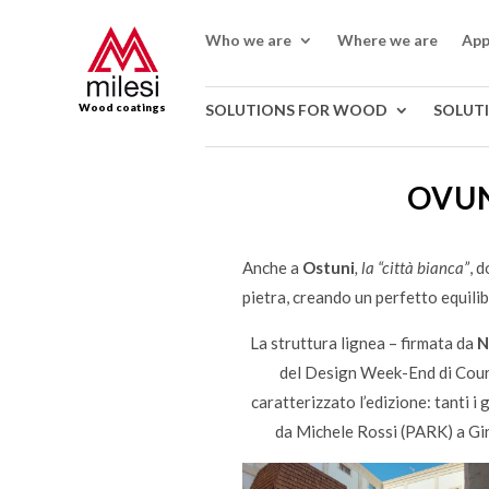
Who we are
Where we are
App
Wood coatings
SOLUTIONS FOR WOOD
SOLUT
OVUN
Anche a
Ostuni
, la “città bianca”
, 
pietra, creando un perfetto equilib
La struttura lignea – firmata da
N
del Design Week-End di Courm
caratterizzato l’edizione: tanti i 
da Michele Rossi (PARK) a Gi