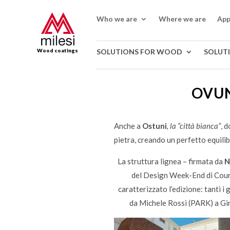
Who we are
Where we are
App
Wood coatings
SOLUTIONS FOR WOOD
SOLUT
OVUN
Anche a
Ostuni
, la “città bianca”
, 
pietra, creando un perfetto equilib
La struttura lignea – firmata da
N
del Design Week-End di Courm
caratterizzato l’edizione: tanti i 
da Michele Rossi (PARK) a Gi