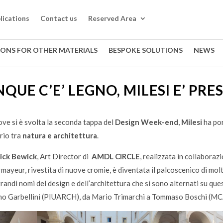
lications
Contact us
Reserved Area
IONS FOR OTHER MATERIALS
BESPOKE SOLUTIONS
NEWS
QUE C’E’ LEGNO, MILESI E’ PRE
dove si è svolta la seconda tappa del
Design Week-end
,
Milesi
ha por
rio tra
natura e architettura
.
ick Bewick
, Art Director di
AMDL CIRCLE
, realizzata in collaboraz
ayeur, rivestita di nuove cromie, è diventata il palcoscenico di mol
grandi nomi del design e dell’architettura che si sono alternati su que
no Garbellini (PIUARCH), da Mario Trimarchi a Tommaso Boschi (MCA