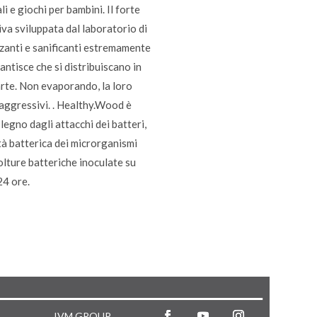
 e giochi per bambini. Il forte
va sviluppata dal laboratorio di
izzanti e sanificanti estremamente
ntisce che si distribuiscano in
arte. Non evaporando, la loro
 aggressivi. . Healthy.Wood è
legno dagli attacchi dei batteri,
ità batterica dei microrganismi
olture batteriche inoculate su
24 ore.
IVM GROUP