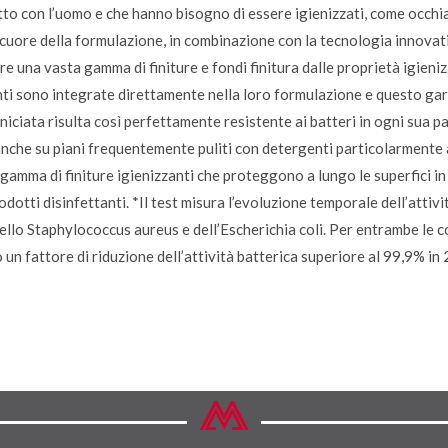
 con l’uomo e che hanno bisogno di essere igienizzati, come occhiali
 cuore della formulazione, in combinazione con la tecnologia innovati
re una vasta gamma di finiture e fondi finitura dalle proprietà igien
anti sono integrate direttamente nella loro formulazione e questo gara
ciata risulta così perfettamente resistente ai batteri in ogni sua p
anche su piani frequentemente puliti con detergenti particolarmente
 gamma di finiture igienizzanti che proteggono a lungo le superfici in 
dotti disinfettanti. *Il test misura l’evoluzione temporale dell’attiv
ello Staphylococcus aureus e dell’Escherichia coli. Per entrambe le c
o un fattore di riduzione dell’attività batterica superiore al 99,9% in 