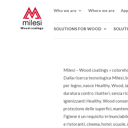
Who we are
Where we are
App
Wood coatings
SOLUTIONS FOR WOOD
SOLUT
Milesi – Wood coatings
»
coloreh
Dalla ricerca tecnologica Milesi, 
per legno, nasce Healthy. Wood, la 
duratura contro i batteri, senza ric
igienizzanti Healthy. Wood consento
protezione delle superfici, manten
l’igiene è un requisito irrinunciab
e ristoranti, cinema, hotel, scuole, 