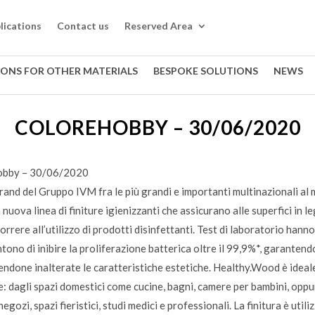
lications
Contact us
Reserved Area
IONS FOR OTHER MATERIALS
BESPOKE SOLUTIONS
NEWS
COLOREHOBBY – 30/06/2020
obby – 30/06/2020
brand del Gruppo IVM fra le più grandi e importanti multinazionali al
nuova linea di finiture igienizzanti che assicurano alle superfici in 
orrere all’utilizzo di prodotti disinfettanti. Test di laboratorio hann
no di inibire la proliferazione batterica oltre il 99,9%*, garantendo 
endone inalterate le caratteristiche estetiche. Healthy.Wood è ideale
ile: dagli spazi domestici come cucine, bagni, camere per bambini, oppur
negozi, spazi fieristici, studi medici e professionali. La finitura è uti