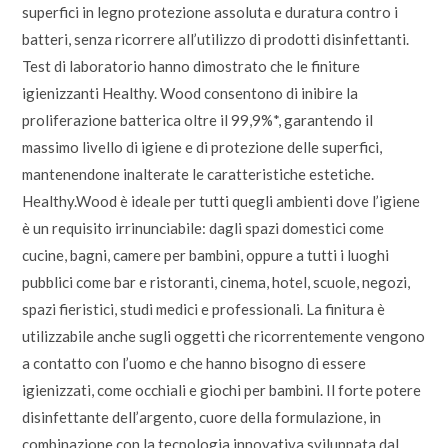
superfici in legno protezione assoluta e duratura contro i
batteri, senza ricorrere all’utilizzo di prodotti disinfettanti.
Test di laboratorio hanno dimostrato che le finiture
igienizzanti Healthy. Wood consentono di inibire la
proliferazione batterica oltre il 99,9%*, garantendo il
massimo livello di igiene e di protezione delle superfici,
mantenendone inalterate le caratteristiche estetiche.
Healthy.Wood è ideale per tutti quegli ambienti dove l’igiene
è un requisito irrinunciabile: dagli spazi domestici come
cucine, bagni, camere per bambini, oppure a tutti i luoghi
pubblici come bar e ristoranti, cinema, hotel, scuole, negozi,
spazi fieristici, studi medici e professionali. La finitura è
utilizzabile anche sugli oggetti che ricorrentemente vengono
a contatto con l’uomo e che hanno bisogno di essere
igienizzati, come occhiali e giochi per bambini. Il forte potere
disinfettante dell’argento, cuore della formulazione, in
combinazione con la tecnologia innovativa sviluppata dal