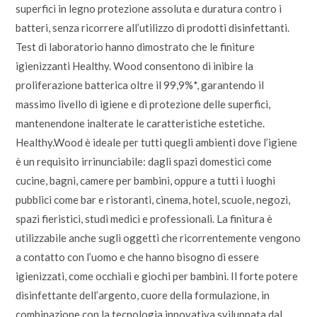
superfici in legno protezione assoluta e duratura contro i
batteri, senza ricorrere all’utilizzo di prodotti disinfettanti.
Test di laboratorio hanno dimostrato che le finiture
igienizzanti Healthy. Wood consentono di inibire la
proliferazione batterica oltre il 99,9%*, garantendo il
massimo livello di igiene e di protezione delle superfici,
mantenendone inalterate le caratteristiche estetiche.
Healthy.Wood è ideale per tutti quegli ambienti dove l’igiene
è un requisito irrinunciabile: dagli spazi domestici come
cucine, bagni, camere per bambini, oppure a tutti i luoghi
pubblici come bar e ristoranti, cinema, hotel, scuole, negozi,
spazi fieristici, studi medici e professionali. La finitura è
utilizzabile anche sugli oggetti che ricorrentemente vengono
a contatto con l’uomo e che hanno bisogno di essere
igienizzati, come occhiali e giochi per bambini. Il forte potere
disinfettante dell’argento, cuore della formulazione, in
combinazione con la tecnologia innovativa sviluppata dal