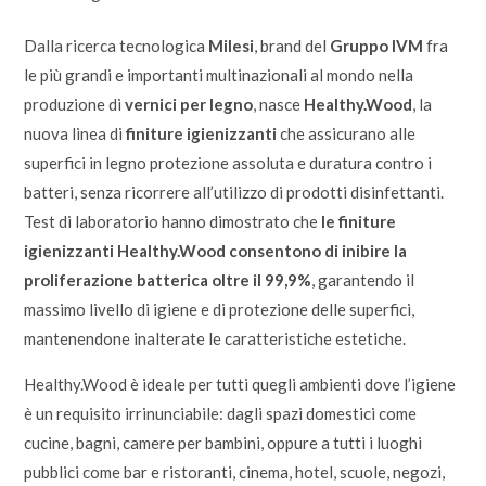
Dalla ricerca tecnologica
Milesi
, brand del
Gruppo IVM
fra
le più grandi e importanti multinazionali al mondo nella
produzione di
vernici per legno
, nasce
Healthy.Wood
, la
nuova linea di
finiture igienizzanti
che assicurano alle
superfici in legno protezione assoluta e duratura contro i
batteri, senza ricorrere all’utilizzo di prodotti disinfettanti.
Test di laboratorio hanno dimostrato che
le finiture
igienizzanti Healthy.Wood consentono di inibire la
proliferazione batterica oltre il 99,9%
, garantendo il
massimo livello di igiene e di protezione delle superfici,
mantenendone inalterate le caratteristiche estetiche.
Healthy.Wood è ideale per tutti quegli ambienti dove l’igiene
è un requisito irrinunciabile: dagli spazi domestici come
cucine, bagni, camere per bambini, oppure a tutti i luoghi
pubblici come bar e ristoranti, cinema, hotel, scuole, negozi,