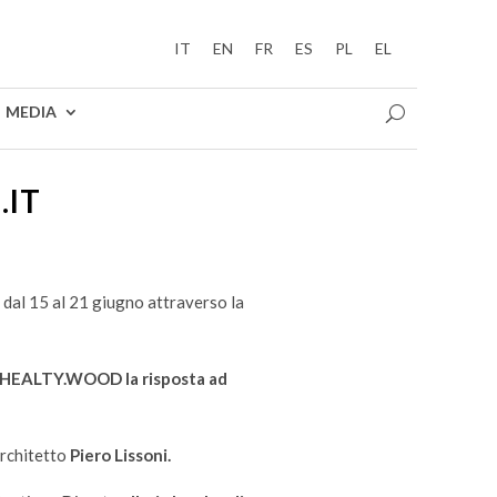
IT
EN
FR
ES
PL
EL
MEDIA
.IT
 dal 15 al 21 giugno attraverso la
HEALTY.WOOD la risposta ad
architetto
Piero Lissoni.