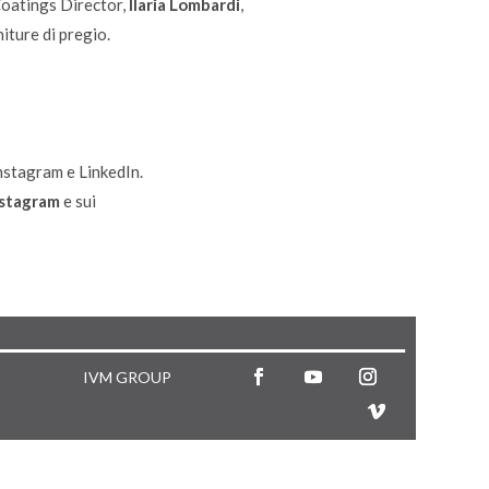
Coatings Director,
Ilaria Lombardi
,
iture di pregio.
nstagram e LinkedIn.
nstagram
e sui
IVM GROUP