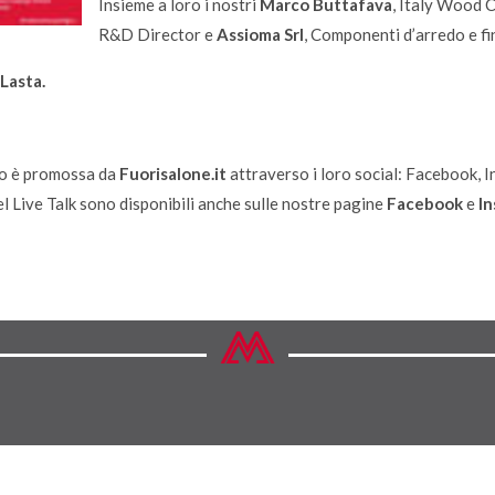
Insieme a loro i nostri
Marco Buttafava
, Italy Wood 
R&D Director e
Assioma Srl
, Componenti d’arredo e fin
 Lasta.
to è promossa da
Fuorisalone.it
attraverso i loro social: Facebook, I
el Live Talk sono disponibili anche sulle nostre pagine
Facebook
e
I