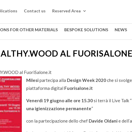
lications
Contact us
Reserved Area
IONS FOR OTHER MATERIALS
BESPOKE SOLUTIONS
NEWS
ALTHY.WOOD AL FUORISALONE
.WOOD al FuoriSalone.it
Milesi
partecipa alla
Design Week 2020
che si svolge
piattaforma digital
Fuorisalone.it
Venerdì 19 giugno alle ore 15.30
si terrà il Live Talk “
una igienizzazione permanente
“
con la partecipazione dello chef
Davide Oldani
e
dell’