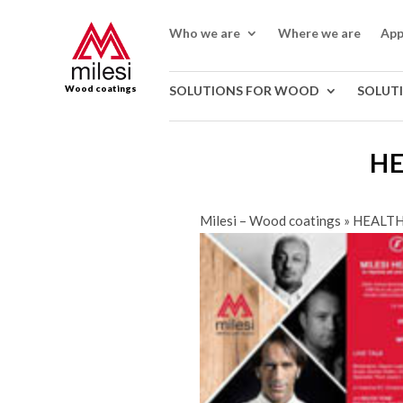
Who we are
Where we are
App
Wood coatings
SOLUTIONS FOR WOOD
SOLUT
HE
Milesi – Wood coatings
»
HEALTHY