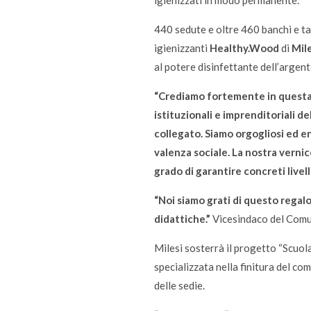
440 sedute e oltre 460 banchi e tav
igienizzanti
Healthy.Wood
di
Mile
al potere disinfettante dell’argento
“Crediamo fortemente in questa si
istituzionali e imprenditoriali d
collegato. Siamo orgogliosi ed en
valenza sociale. La nostra verni
grado di garantire concreti livell
“Noi siamo grati di questo regalo
didattiche.”
Vicesindaco del Comu
Milesi sosterrà il progetto “Scuol
specializzata nella finitura del com
delle sedie.