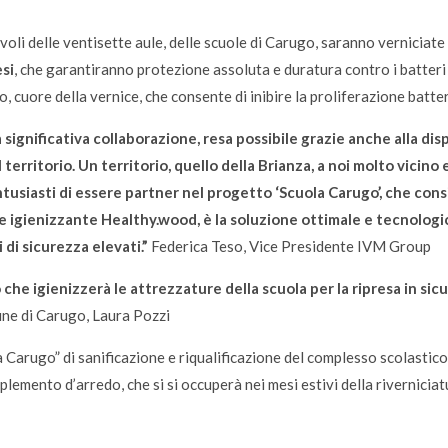
oli delle ventisette aule, delle scuole di Carugo, saranno verniciate 
si
,
che garantiranno protezione assoluta e duratura contro i batteri a
, cuore della vernice, che consente di inibire la proliferazione batter
gnificativa collaborazione, resa possibile grazie anche alla disp
el territorio. Un territorio, quello della Brianza, a noi molto vici
tusiasti di essere partner nel progetto ‘Scuola Carugo’, che cons
ce igienizzante Healthy.wood, è la soluzione ottimale e tecnologi
i di sicurezza elevati.”
Federica Teso, Vice Presidente IVM Group
 che igienizzerà le attrezzature della scuola per la ripresa in sicu
ne di Carugo, Laura Pozzi
a Carugo” di sanificazione e riqualificazione del complesso scolastico
plemento d’arredo, che si si occuperà nei mesi estivi della riverniciatu