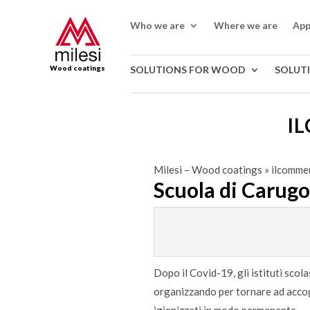
Who we are
Where we are
App
Wood coatings
SOLUTIONS FOR WOOD
SOLUT
IL
Milesi – Wood coatings
»
ilcommer
Scuola di Carugo.
Dopo il Covid-19, gli istituti scol
organizzando per tornare ad accogl
igienizzati in modo permanente.