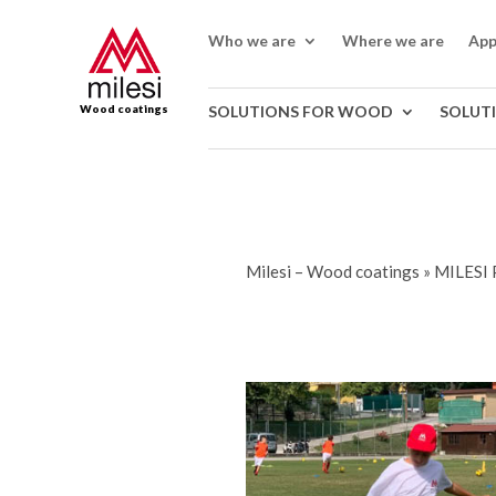
Who we are
Where we are
App
Wood coatings
SOLUTIONS FOR WOOD
SOLUT
Milesi – Wood coatings
»
MILESI