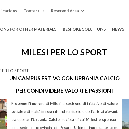
lications
Contact us
Reserved Area
IONS FOR OTHER MATERIALS
BESPOKE SOLUTIONS
NEWS
MILESI PER LO SPORT
 PER LO SPORT
UN CAMPUS ESTIVO CON
URBANIA CALCIO
PER
CONDIVIDERE VALORI E PASSIONI
Prosegue l’impegno di
Milesi
a sostegno di iniziative di valore
sociale e di realtà impegnate sul territorio e dedicate ai giovani:
tra queste, l’
Urbania Calcio
, società di cui
Milesi
è
sponsor
,
con sede in provincia di Pesaro Urbino, importante area