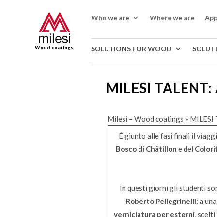
Who we are
Where we are
App
Wood coatings
SOLUTIONS FOR WOOD
SOLUT
MILESI TALENT:
Milesi – Wood coatings
»
MILESI
È giunto alle fasi finali il viagg
Bosco di Châtillon
e del
Colorif
In questi giorni gli studenti s
Roberto Pellegrinelli
: a un
verniciatura per esterni
, scelt