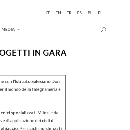
IT
EN
FR
ES
PL
EL
MEDIA
ROGETTI IN GARA
ne con l
’
Istituto Salesiano Don
er il mondo della falegnameria e
cnici specializzati Milesi
e da
ove di applicazione dei
cicli di
 ghiaccio
. Per
i cicli mordenzati