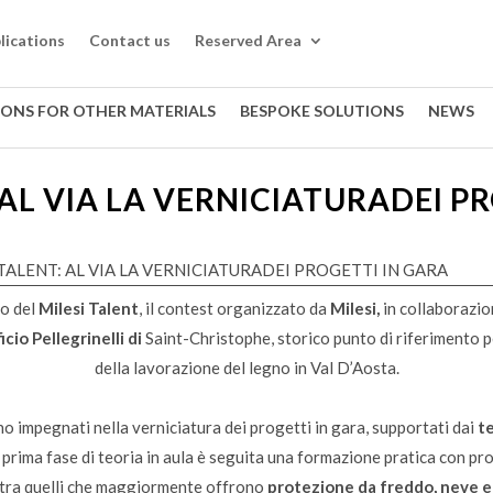
lications
Contact us
Reserved Area
IONS FOR OTHER MATERIALS
BESPOKE SOLUTIONS
NEWS
 AL VIA LA VERNICIATURADEI P
 TALENT: AL VIA LA VERNICIATURADEI PROGETTI IN GARA
io del
Milesi Talent
, il contest organizzato da
Milesi,
in collaborazio
icio Pellegrinelli
di
Saint-Christophe, storico punto di riferimento p
della lavorazione del legno in Val D’Aosta.
ono impegnati nella verniciatura dei progetti in gara, supportati dai
te
a prima fase di teoria in aula è seguita una formazione pratica con pr
i tra quelli che maggiormente offrono
protezione da freddo, neve e