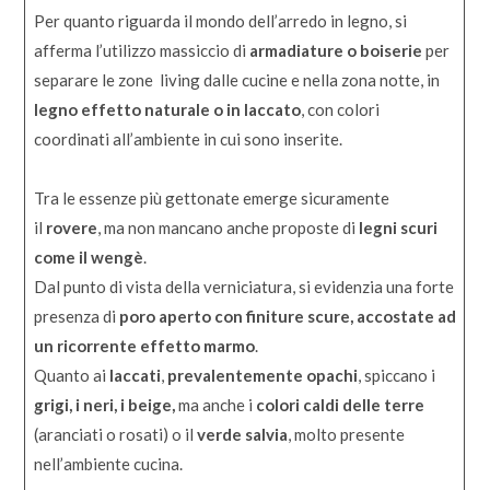
Per quanto riguarda il mondo dell’arredo in legno, si
afferma l’utilizzo massiccio di
armadiature o boiserie
per
separare le zone living dalle cucine e nella zona notte, in
legno effetto naturale o in laccato
, con colori
coordinati all’ambiente in cui sono inserite.
Tra le essenze più gettonate emerge sicuramente
il
rovere
, ma non mancano anche proposte di
legni scuri
come il wengè
.
Dal punto di vista della verniciatura, si evidenzia una forte
presenza di
poro aperto con finiture scure, accostate ad
un ricorrente effetto marmo
.
Quanto ai
laccati
,
prevalentemente opachi
, spiccano i
grigi, i neri, i beige,
ma anche i
colori caldi delle terre
(aranciati o rosati) o il
verde salvia
, molto presente
nell’ambiente cucina.