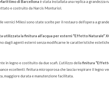
arittimo di Barcellona
è stata installata una replica a grandezza n
ttato e costruito da Narcís Monturiol.
e vernici Milesi sono state scelte per il restauro dell’opera a grand
tata utilizzata la finitura all’acqua per esterni “Effetto Naturale
 dagli agenti esterni senza modificarne le caratteristiche estetiche
te in legno e costituito da due scafi. L’utilizzo della
finitura “Effet
nce eccellenti: finitura microporosa che lascia respirare il legno ve
za, maggiore durata e manutenzione facilitata.