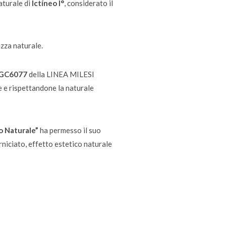
aturale di
Ictíneo I°
, considerato il
ezza naturale.
” XGC6077
della LINEA MILESI
 e rispettandone la naturale
to Naturale”
ha permesso il suo
rniciato, effetto estetico naturale