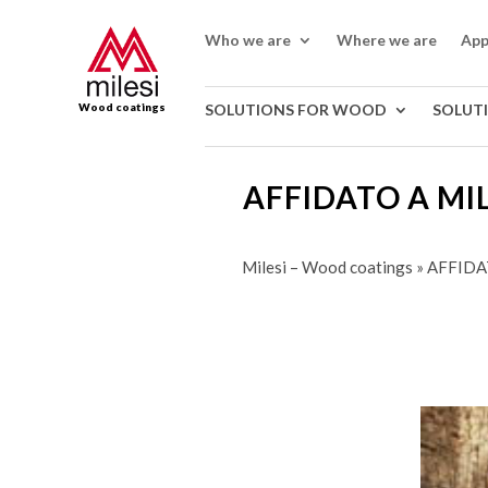
Who we are
Where we are
App
Wood coatings
SOLUTIONS FOR WOOD
SOLUT
AFFIDATO A MIL
Milesi – Wood coatings
»
AFFIDA