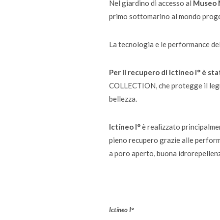
Nel giardino di accesso al
Museo M
primo sottomarino al mondo proge
La tecnologia e le performance dell
Per il recupero di Ictíneo I° è s
COLLECTION, che protegge il legno
bellezza.
Ictíneo I°
è realizzato principalmen
pieno recupero grazie alle performa
a poro aperto, buona idrorepellen
Ictíneo I°