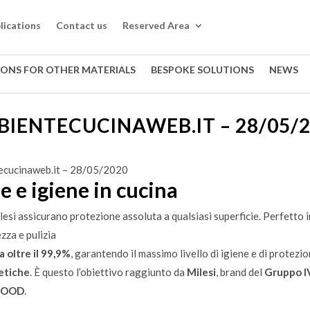
lications
Contact us
Reserved Area
IONS FOR OTHER MATERIALS
BESPOKE SOLUTIONS
NEWS
IENTECUCINAWEB.IT – 28/05/
ecucinaweb.it – 28/05/2020
e e igiene in cucina
 assicurano protezione assoluta a qualsiasi superficie. Perfetto in
zza e pulizia
a oltre il 99,9%
, garantendo il massimo livello di igiene e di protezio
tetiche
. È questo l’obiettivo raggiunto da
Milesi
, brand del
Gruppo 
.WOOD
.