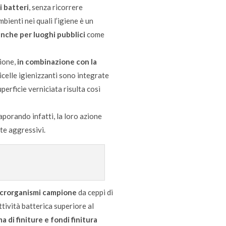
i batteri
, senza ricorrere
bienti nei quali l’igiene è un
anche per luoghi pubblici
come
zione,
in combinazione con la
rticelle igienizzanti sono integrate
erficie verniciata risulta così
porando infatti, la loro azione
te aggressivi.
microrganismi campione
da ceppi di
tività batterica superiore al
 di finiture e fondi finitura