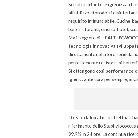
Si tratta di
finiture igienizzanti
ch
all’utilizzo di prodotti disinfettan
requisito irrinunciabile. Cucine, 
bar e ristoranti, cinema, hotel, scuo
Ma il segreto di
HEALTHY.WOO
tecnologia innovativa sviluppata
direttamente nella loro formulazio
perfettamente resistete ai batteri 
Si ottengono così
performance ott
igienizzante dura per sempre, anch
I
test di laboratorio
effettuati ha
riferimento dello Staphylococcus a
99,9% in 24 ore. La continua ricer