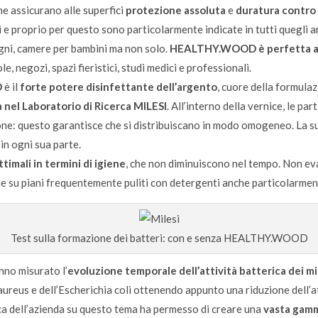
e assicurano alle superfici
protezione assoluta
e
duratura contro 
ti e proprio per questo sono particolarmente indicate in tutti quegli am
bagni, camere per bambini ma non solo.
HEALTHY.WOOD
è perfetta 
le, negozi, spazi fieristici, studi medici e professionali.
D
è il
forte potere disinfettante dell’argento
, cuore della formula
 nel Laboratorio di Ricerca MILESI
. All’interno della vernice, le pa
ne: questo garantisce che si distribuiscano in modo omogeneo. La sup
in ogni sua parte.
imali in termini di igiene
, che non diminuiscono nel tempo. Non eva
e su piani frequentemente puliti con detergenti anche particolarmen
Test sulla formazione dei batteri: con e senza HEALTHY.WOOD
nno misurato l’
evoluzione temporale dell’attività batterica dei 
ureus e dell’Escherichia coli ottenendo appunto una riduzione dell’at
ca dell’azienda su questo tema ha permesso di creare una
vasta gamma