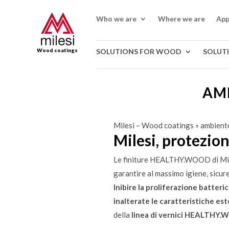
Who we are
Where we are
App
Wood coatings
SOLUTIONS FOR WOOD
SOLUT
AMB
Milesi – Wood coatings
»
ambient
Milesi, protezion
Le finiture HEALTHY.WOOD di Milesi
garantire al massimo igiene, sicure
Inibire la proliferazione batteric
inalterate le caratteristiche es
della
linea di vernici HEALTHY