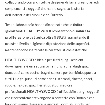
collaborando con architetti e designer di fama, creano arredi,
complementi e oggetti che hanno segnato la storia
dell’industria del Mobile e dell’Arredo.
Test di laboratorio hanno dimostrato che le finiture
igienizzanti
HEALTHY.WOOD
consentono di
inibire la
proliferazione batterica
oltre il 99,9%, garantendo il
massimo livello di igiene e di protezione delle superfici,
mantenendone inalterate le caratteristiche estetiche.
HEALTHY.WOOD
è ideale per tutti quegli ambienti
dove
l’igiene è un requisito irrinunciabile
: dagli spazi
domestici come cucine, bagni, camere per bambini, oppure a
tutti i luoghi pubblici come bar e ristoranti, cinema, hotel,
scuole, negozi, spazi fieristici, studi medici e
professionali.
HEALTHY.WOOD
è utilizzabile per gli oggetti
che ricorrentemente vengono a contatto con l’uomo e che
hanno bisogno di essere igienizzati: occhiali, giochi per