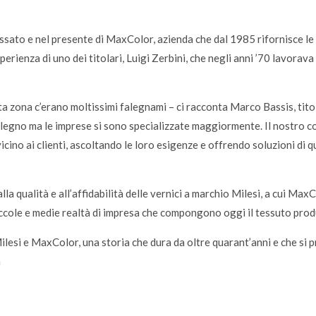
passato e nel presente di MaxColor, azienda che dal 1985 rifornisce le
erienza di uno dei titolari, Luigi Zerbini, che negli anni ’70 lavorav
a zona c’erano moltissimi falegnami – ci racconta Marco Bassis, tit
l legno ma le imprese si sono specializzate maggiormente. Il nostro c
cino ai clienti, ascoltando le loro esigenze e offrendo soluzioni di qu
alla qualità e all’affidabilità delle vernici a marchio Milesi, a cui MaxC
iccole e medie realtà di impresa che compongono oggi il tessuto pro
lesi e MaxColor, una storia che dura da oltre quarant’anni e che si p
a