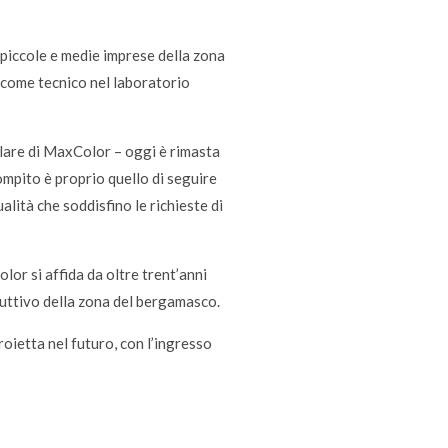
 piccole e medie imprese della zona
a come tecnico nel laboratorio
olare di MaxColor – oggi è rimasta
ompito è proprio quello di seguire
alità che soddisfino le richieste di
olor si affida da oltre trent’anni
duttivo della zona del bergamasco.
roietta nel futuro, con l’ingresso