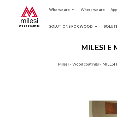
Who we are
Where we are
App
Wood coatings
SOLUTIONS FOR WOOD
SOLUT
MILESI E
Milesi – Wood coatings
»
MILESI