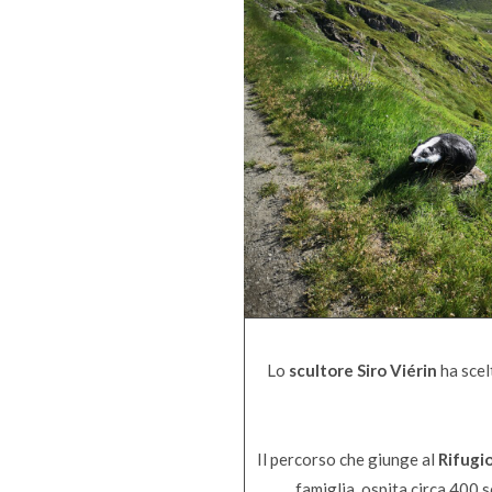
Lo
scultore Siro Viérin
ha scelt
Il percorso che giunge al
Rifugi
famiglia, ospita circa 400 