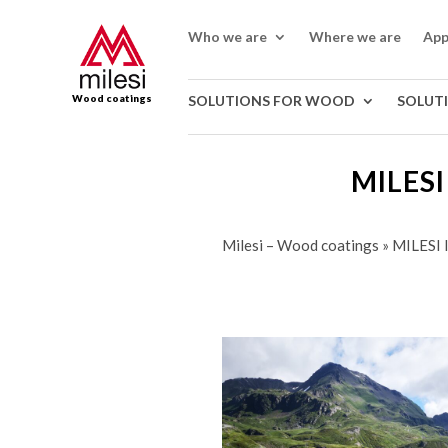
Who we are
Where we are
App
Wood coatings
SOLUTIONS FOR WOOD
SOLUT
MILESI
Milesi – Wood coatings
»
MILESI