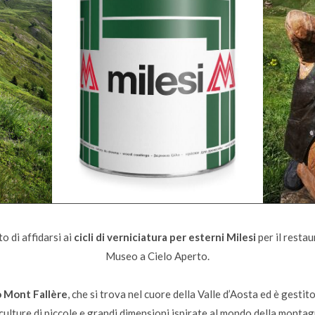
o di affidarsi ai
cicli di verniciatura per esterni Milesi
per il restau
Museo a Cielo Aperto.
o Mont Fallère
, che si trova nel cuore della Valle d’Aosta ed è gestit
sculture di piccole e grandi dimensioni ispirate al mondo della monta