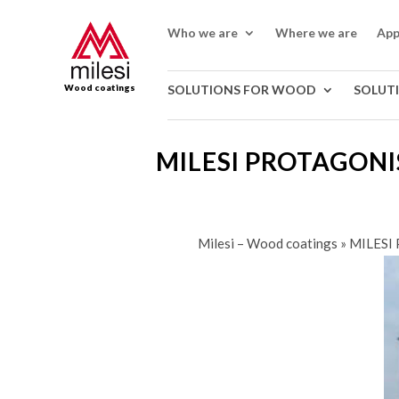
Who we are
Where we are
App
Wood coatings
SOLUTIONS FOR WOOD
SOLUT
MILESI PROTAGONI
Milesi – Wood coatings
»
MILESI