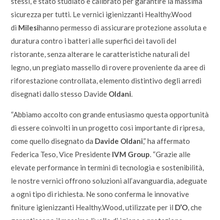
stessi, è stato studiato e calibrato per garantire la massima
sicurezza per tutti. Le vernici igienizzanti Healthy.Wood
di
Milesi
hanno permesso di assicurare protezione assoluta e
duratura contro i batteri alle superfici dei tavoli del
ristorante, senza alterare le caratteristiche naturali del
legno, un pregiato massello di rovere proveniente da aree di
riforestazione controllata, elemento distintivo degli arredi
disegnati dallo stesso Davide
Oldani
.
“Abbiamo accolto con grande entusiasmo questa opportunità
di essere coinvolti in un progetto così importante di ripresa,
come quello disegnato da
Davide Oldani
,” ha affermato
Federica Teso, Vice Presidente
IVM Group
. “Grazie alle
elevate performance in termini di tecnologia e sostenibilità,
le nostre vernici offrono soluzioni all’avanguardia, adeguate
a ogni tipo di richiesta. Ne sono conferma le innovative
finiture igienizzanti Healthy.Wood, utilizzate per il
D’O
, che