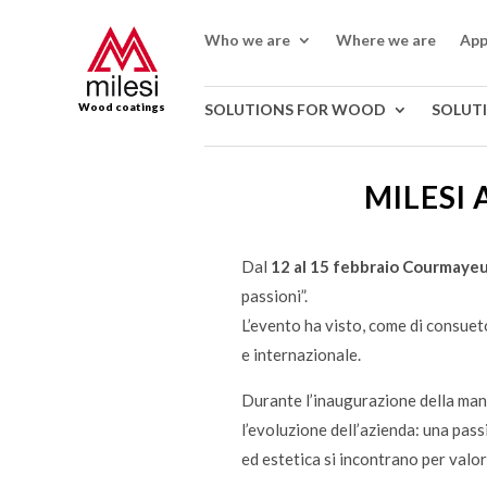
Who we are
Where we are
App
Wood coatings
SOLUTIONS FOR WOOD
SOLUT
MILESI
Dal
12 al 15 febbraio Courmaye
passioni”.
L’evento ha visto, come di consueto
e internazionale.
Durante l’inaugurazione della man
l’evoluzione dell’azienda: una pass
ed estetica si incontrano per valo