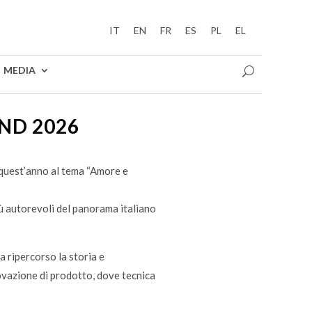
IT
EN
FR
ES
PL
EL
MEDIA
ND 2026
 quest’anno al tema “Amore e
iù autorevoli del panorama italiano
ha ripercorso la storia e
novazione di prodotto, dove tecnica