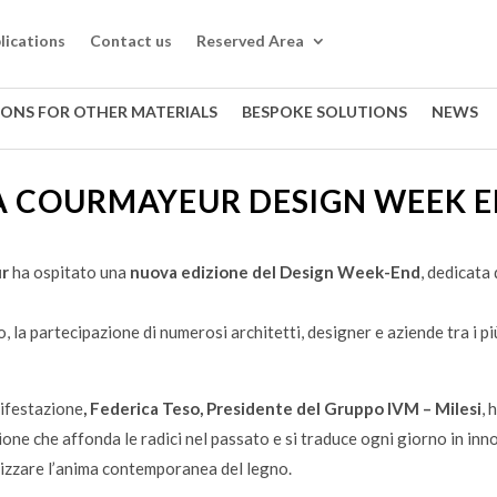
lications
Contact us
Reserved Area
IONS FOR OTHER MATERIALS
BESPOKE SOLUTIONS
NEWS
 A COURMAYEUR DESIGN WEEK E
ur
ha ospitato una
nuova edizione del Design Week-End
, dedicata
, la partecipazione di numerosi architetti, designer e aziende tra i p
ifestazione
, Federica Teso, Presidente del Gruppo IVM – Milesi
, 
ione che affonda le radici nel passato e si traduce ogni giorno in in
rizzare l’anima contemporanea del legno.