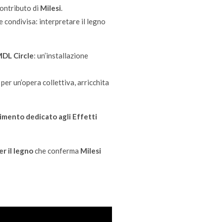
contributo di
Milesi
.
 condivisa: interpretare il legno
MDL Circle
: un’installazione
per un’opera collettiva, arricchita
timento dedicato agli Effetti
r il legno
che conferma
Milesi