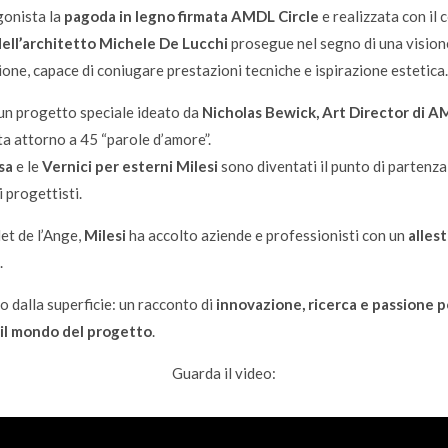
gonista la
pagoda in legno firmata AMDL Circle
e realizzata con il 
dell’architetto Michele De Lucchi
prosegue nel segno di una visione
one, capace di coniugare prestazioni tecniche e ispirazione estetica.
 un progetto speciale ideato da
Nicholas Bewick, Art Director di A
a attorno a 45 “parole d’amore”.
sa
e le
Vernici per esterni Milesi
sono diventati il punto di partenza 
i progettisti.
let de l’Ange,
Milesi
ha accolto aziende e professionisti con un
alles
.
to dalla superficie: un racconto di
innovazione, ricerca e passione pe
 il mondo del progetto
.
Guarda il video: