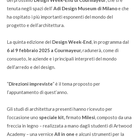
del prossimo
Design Week-End di Courmayeur
, che si è
tenuta negli spazi dell’
Adi Design Museum di Milano
e che
ha ospitato i più importanti esponenti del mondo del
progetto e dell’architettura.
La quinta edizione del
Design Week-End
, in programma dal
6 al 9 febbraio 2025 a Courmayeur,
radunerà, come di
consueto, le aziende e i principali interpreti del mondo
dell’arredo e del design.
“
Direzioni impreviste
” è il tema proposto per
l’appuntamento di quest’anno.
Gli studi di architettura presenti hanno ricevuto per
l’occasione uno
speciale kit,
firmato
Milesi
, composto da una
freccia in legno – realizzata a mano dagli studenti di Artwood
Academy – una vernice
All in one
e alcuni strumenti per la