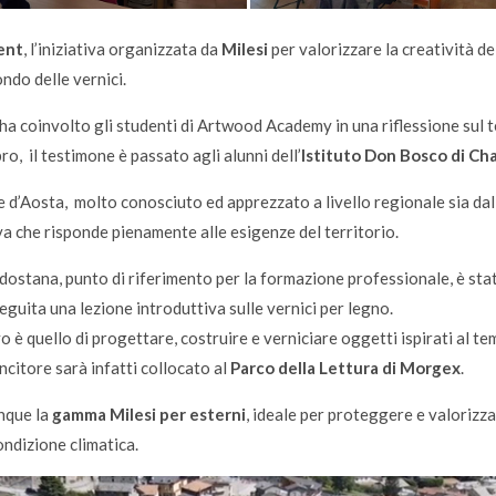
ent
, l’iniziativa organizzata da
Milesi
per valorizzare la creatività de
ndo delle vernici.
a coinvolto gli studenti di Artwood Academy in una riflessione sul tem
o, il testimone è passato agli alunni dell’
Istituto Don Bosco di Cha
le d’Aosta, molto conosciuto ed apprezzato a livello regionale sia dall
a che risponde pienamente alle esigenze del territorio.
dostana, punto di riferimento per la formazione professionale, è stat
seguita una lezione introduttiva sulle vernici per legno.
vo è quello di progettare, costruire e verniciare oggetti ispirati al tem
incitore sarà infatti collocato al
Parco della Lettura di Morgex
.
nque la
gamma Milesi per esterni
, ideale per proteggere e valorizza
ondizione climatica.