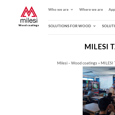
Who we are
Where we are
App
Wood coatings
SOLUTIONS FOR WOOD
SOLUT
MILESI 
Milesi – Wood coatings
»
MILESI