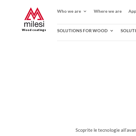
Who we are
Where we are
App
Wood coatings
SOLUTIONS FOR WOOD
SOLUT
Scoprite le tecnologie all’avan