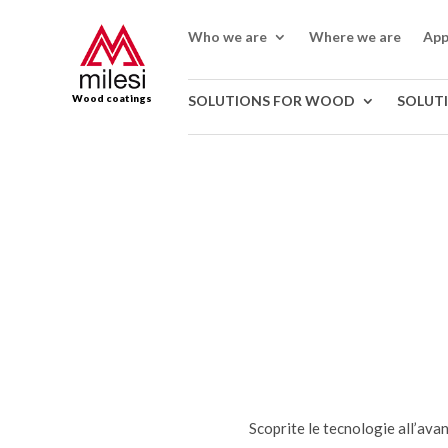
Who we are
Where we are
App
Wood coatings
SOLUTIONS FOR WOOD
SOLUT
Scoprite le tecnologie all’avan