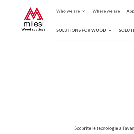
Who we are
Where we are
App
Wood coatings
SOLUTIONS FOR WOOD
SOLUT
Scoprite le tecnologie all’avan