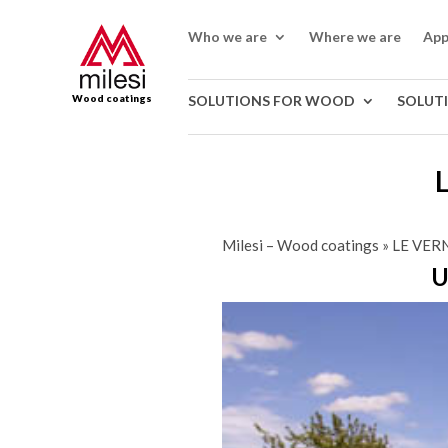
Who we are
Where we are
App
Wood coatings
SOLUTIONS FOR WOOD
SOLUT
Milesi – Wood coatings
»
LE VER
U