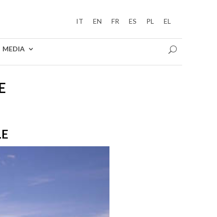
IT
EN
FR
ES
PL
EL
MEDIA
E
LE