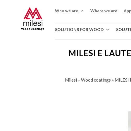
Who we are
Where we are
App
Wood coatings
SOLUTIONS FOR WOOD
SOLUT
MILESI E LAU
Milesi – Wood coatings
»
MILESI 